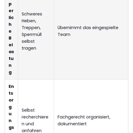
p
er
Schweres
lic
Heben,
h
Treppen,
Übernimmt das eingespielte
e
Sperrmüll
Team
B
selbst
el
tragen
as
tu
n
g
En
ts
or
g
Selbst
u
recherchiere
Fachgerecht organisiert,
n
n und
dokumentiert
gs
anfahren