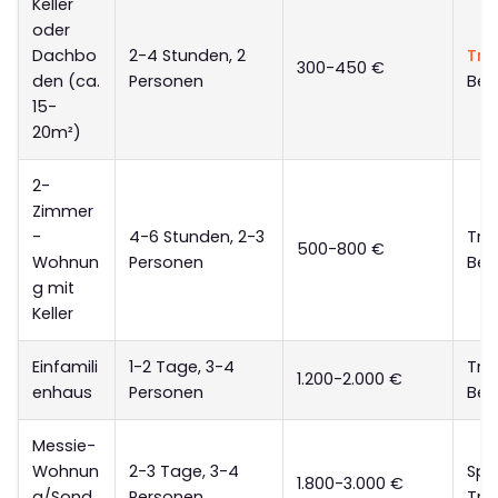
Keller
oder
Dachbo
2-4 Stunden, 2
Tra
300-450 €
den (ca.
Personen
Bes
15-
20m²)
2-
Zimmer
-
4-6 Stunden, 2-3
Tra
500-800 €
Wohnun
Personen
Bes
g mit
Keller
Einfamili
1-2 Tage, 3-4
Tra
1.200-2.000 €
enhaus
Personen
Bes
Messie-
Wohnun
2-3 Tage, 3-4
Spe
1.800-3.000 €
g/Sond
Personen
Tra