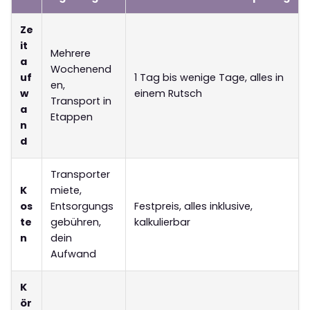
Ze
it
Mehrere
a
Wochenend
uf
1 Tag bis wenige Tage, alles in
en,
w
einem Rutsch
Transport in
a
Etappen
n
d
Transporter
K
miete,
os
Entsorgungs
Festpreis, alles inklusive,
te
gebühren,
kalkulierbar
n
dein
Aufwand
K
ör