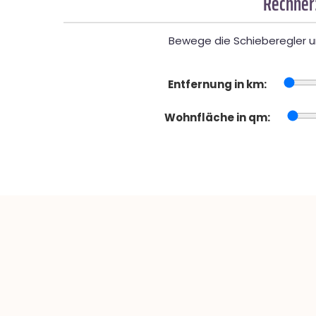
Rechner
Bewege die Schieberegler un
Entfernung in km:
Wohnfläche in qm: