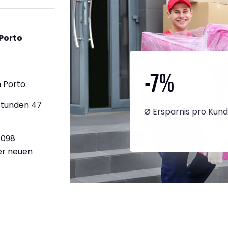
Porto
-7
%
 Porto.
Stunden 47
Ø Ersparnis pro Kun
.098
ner neuen