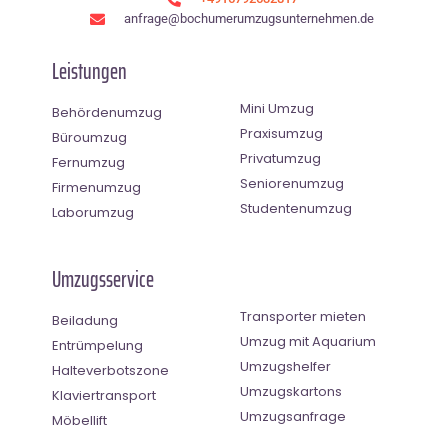
anfrage@bochumerumzugsunternehmen.de
Leistungen
Mini Umzug
Behördenumzug
Praxisumzug
Büroumzug
Privatumzug
Fernumzug
Seniorenumzug
Firmenumzug
Studentenumzug
Laborumzug
Umzugsservice
Transporter mieten
Beiladung
Umzug mit Aquarium
Entrümpelung
Umzugshelfer
Halteverbotszone
Umzugskartons
Klaviertransport
Umzugsanfrage
Möbellift