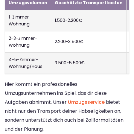
Umzugsvolumen
Geschätzte Transportkosten
D
1-Zimmer-
1.500-2.200€
1
Wohnung
2-3-Zimmer-
2.200-3.500€
2
Wohnung
4-5-Zimmer-
3.500-5.500€
3
Wohnung/Haus
Hier kommt ein professionelles
Umzugsunternehmen ins Spiel, das dir diese
Aufgaben abnimmt. Unser
Umzugsservice
bietet
nicht nur den Transport deiner Habseligkeiten an,
sondern unterstützt dich auch bei Zollformalitäten
und der Planung.