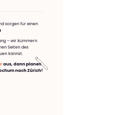
nd sorgen für einen
h
rung – wir kümmern
önen Seiten des
uen kannst.
ar
aus, dann planen
ochum nach Zürich!