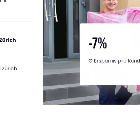
-7
%
Zürich
Ø Ersparnis pro Kun
Zürich.