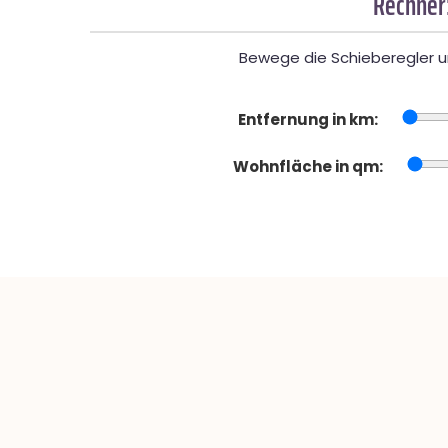
Rechner
Bewege die Schieberegler un
Entfernung in km:
Wohnfläche in qm: