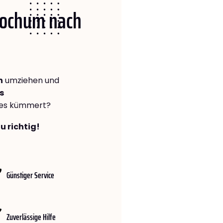
 Bochum nach
h
umziehen und
s
lles kümmert?
u richtig!
Günstiger Service
Zuverlässige Hilfe