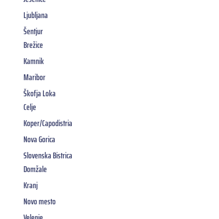
Ljubljana
Šentjur
Brežice
Kamnik
Maribor
Škofja Loka
Celje
Koper/Capodistria
Nova Gorica
Slovenska Bistrica
Domžale
Kranj
Novo mesto
Velenje