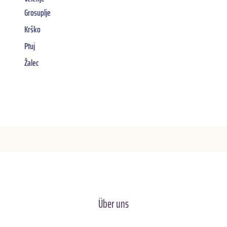
Grosuplje
Krško
Ptuj
Žalec
Über uns