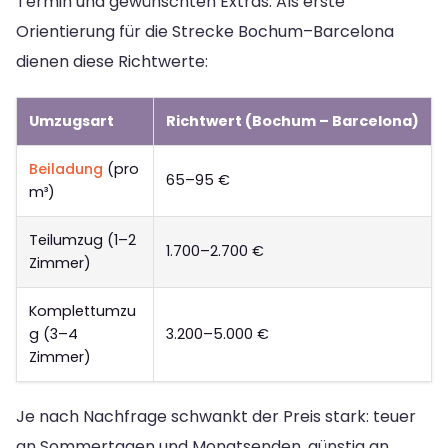
Termin und gewünschten Extras. Als erste
Orientierung für die Strecke Bochum–Barcelona
dienen diese Richtwerte:
Umzugsart
Richtwert (Bochum – Barcelona)
Beiladung
(pro
65–95 €
m³)
Teilumzug (1–2
1.700–2.700 €
Zimmer)
Komplettumzu
g (3–4
3.200–5.000 €
Zimmer)
Je nach Nachfrage schwankt der Preis stark: teuer
an Sommertagen und Monatsenden, günstig an