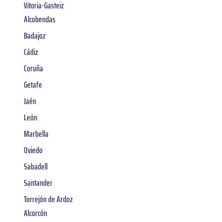
Vitoria-Gasteiz
Alcobendas
Badajoz
Cádiz
Coruña
Getafe
Jaén
León
Marbella
Oviedo
Sabadell
Santander
Torrejón de Ardoz
Alcorcón