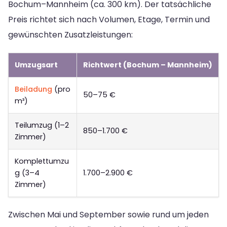
Bochum–Mannheim (ca. 300 km). Der tatsächliche
Preis richtet sich nach Volumen, Etage, Termin und
gewünschten Zusatzleistungen:
Umzugsart
Richtwert (Bochum – Mannheim)
Beiladung
(pro
50–75 €
m³)
Teilumzug (1–2
850–1.700 €
Zimmer)
Komplettumzu
g (3–4
1.700–2.900 €
Zimmer)
Zwischen Mai und September sowie rund um jeden