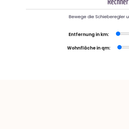
Rechner
Bewege die Schieberegler un
Entfernung in km:
Wohnfläche in qm: