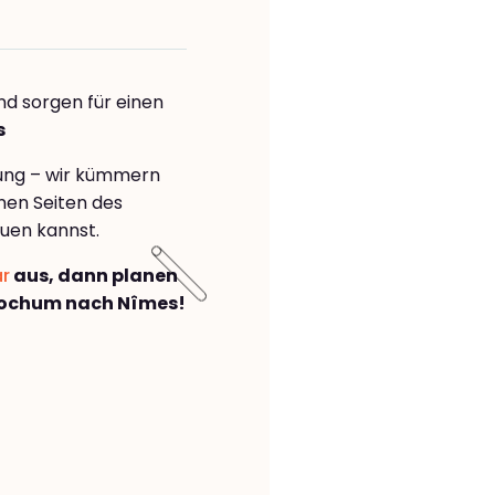
nd sorgen für einen
s
rung – wir kümmern
önen Seiten des
uen kannst.
ar
aus, dann planen
Bochum nach Nîmes!