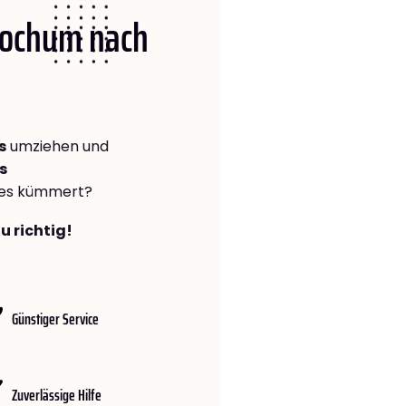
 Bochum nach
s
umziehen und
s
lles kümmert?
u richtig!
Günstiger Service
Zuverlässige Hilfe