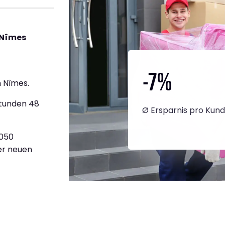
 Nîmes
-7
%
 Nîmes.
Stunden 48
Ø Ersparnis pro Kun
.050
ner neuen