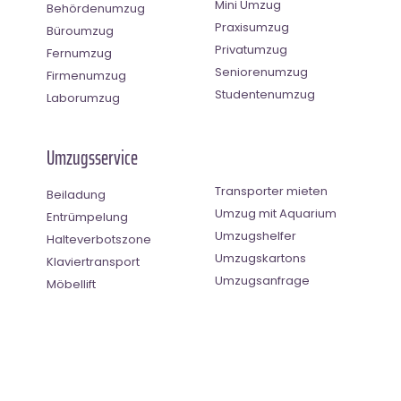
Mini Umzug
Behördenumzug
Praxisumzug
Büroumzug
Privatumzug
Fernumzug
Seniorenumzug
Firmenumzug
Studentenumzug
Laborumzug
Umzugsservice
Transporter mieten
Beiladung
Umzug mit Aquarium
Entrümpelung
Umzugshelfer
Halteverbotszone
Umzugskartons
Klaviertransport
Umzugsanfrage
Möbellift