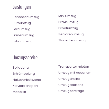
Leistungen
Mini Umzug
Behördenumzug
Praxisumzug
Büroumzug
Privatumzug
Fernumzug
Seniorenumzug
Firmenumzug
Studentenumzug
Laborumzug
Umzugsservice
Transporter mieten
Beiladung
Umzug mit Aquarium
Entrümpelung
Umzugshelfer
Halteverbotszone
Umzugskartons
Klaviertransport
Umzugsanfrage
Möbellift