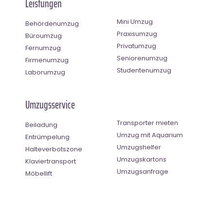
Leistungen
Mini Umzug
Behördenumzug
Praxisumzug
Büroumzug
Privatumzug
Fernumzug
Seniorenumzug
Firmenumzug
Studentenumzug
Laborumzug
Umzugsservice
Transporter mieten
Beiladung
Umzug mit Aquarium
Entrümpelung
Umzugshelfer
Halteverbotszone
Umzugskartons
Klaviertransport
Umzugsanfrage
Möbellift