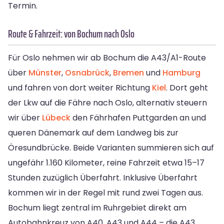
Termin.
Route & Fahrzeit: von Bochum nach Oslo
Für Oslo nehmen wir ab Bochum die A43/A1-Route
über
Münster
,
Osnabrück
,
Bremen
und
Hamburg
und fahren von dort weiter Richtung
Kiel
. Dort geht
der Lkw auf die Fähre nach Oslo, alternativ steuern
wir über
Lübeck
den Fährhafen Puttgarden an und
queren Dänemark auf dem Landweg bis zur
Öresundbrücke. Beide Varianten summieren sich auf
ungefähr 1.160 Kilometer, reine Fahrzeit etwa 15–17
Stunden zuzüglich Überfahrt. Inklusive Überfahrt
kommen wir in der Regel mit rund zwei Tagen aus.
Bochum liegt zentral im Ruhrgebiet direkt am
Autobahnkreuz von A40, A43 und A44 – die A43