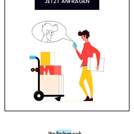
JETZT ANFRAGEN
Von
Bochum
nach ...