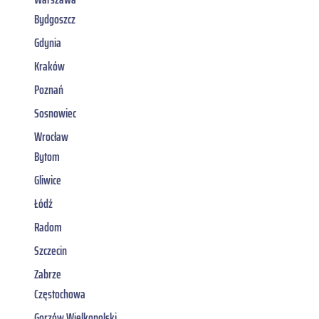
Bydgoszcz
Gdynia
Kraków
Poznań
Sosnowiec
Wrocław
Bytom
Gliwice
Łódź
Radom
Szczecin
Zabrze
Częstochowa
Gorzów Wielkopolski