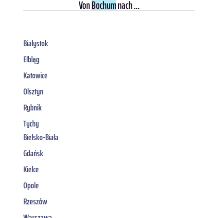
Von
Bochum
nach ...
Białystok
Elbląg
Katowice
Olsztyn
Rybnik
Tychy
Bielsko-Biała
Gdańsk
Kielce
Opole
Rzeszów
Warszawa