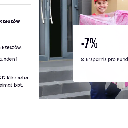
 Rzeszów
-7
%
 Rzeszów.
tunden 1
Ø Ersparnis pro Kun
.212 Kilometer
eimat bist.