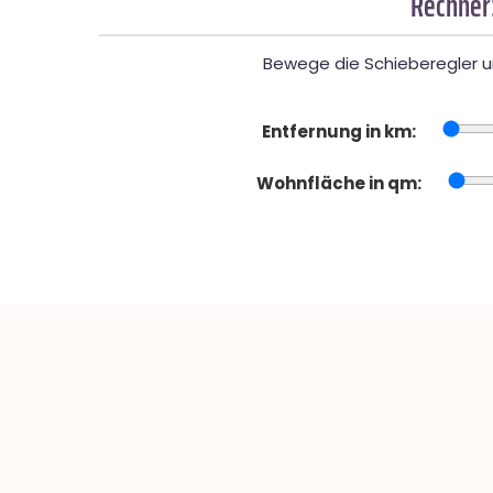
Rechner
Bewege die Schieberegler un
Entfernung in km:
Wohnfläche in qm: