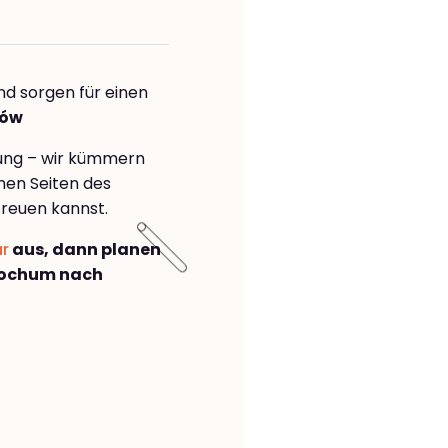
nd sorgen für einen
zów
rung – wir kümmern
önen Seiten des
reuen kannst.
ar
aus, dann planen
Bochum nach