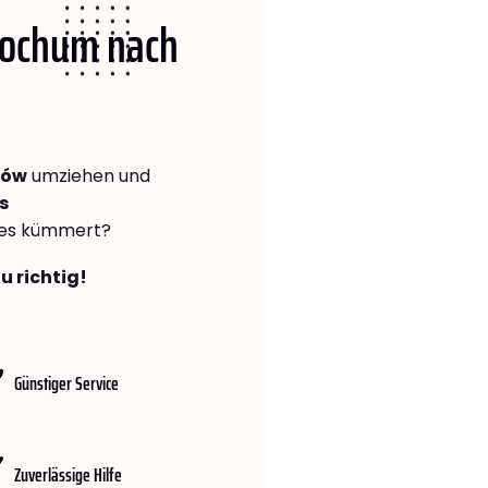
 Bochum nach
zów
umziehen und
s
lles kümmert?
u richtig!
Günstiger Service
Zuverlässige Hilfe