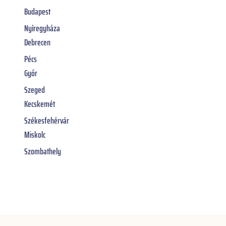
Budapest
Nyíregyháza
Debrecen
Pécs
Győr
Szeged
Kecskemét
Székesfehérvár
Miskolc
Szombathely