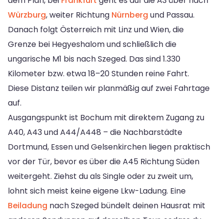
dem Plan, bei
Frankfurt
geht es auf die A3 über nach
Würzburg
, weiter Richtung
Nürnberg
und Passau.
Danach folgt Österreich mit Linz und Wien, die
Grenze bei Hegyeshalom und schließlich die
ungarische M1 bis nach Szeged. Das sind 1.330
Kilometer bzw. etwa 18–20 Stunden reine Fahrt.
Diese Distanz teilen wir planmäßig auf zwei Fahrtage
auf.
Ausgangspunkt ist Bochum mit direktem Zugang zu
A40, A43 und A44/A448 – die Nachbarstädte
Dortmund, Essen und Gelsenkirchen liegen praktisch
vor der Tür, bevor es über die A45 Richtung Süden
weitergeht. Ziehst du als Single oder zu zweit um,
lohnt sich meist keine eigene Lkw-Ladung. Eine
Beiladung
nach Szeged bündelt deinen Hausrat mit