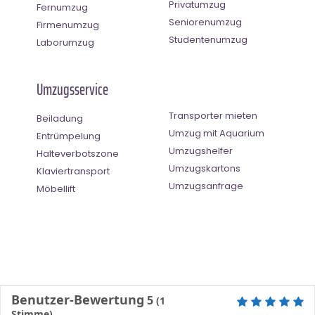
Privatumzug
Fernumzug
Seniorenumzug
Firmenumzug
Studentenumzug
Laborumzug
Umzugsservice
Transporter mieten
Beiladung
Umzug mit Aquarium
Entrümpelung
Umzugshelfer
Halteverbotszone
Umzugskartons
Klaviertransport
Umzugsanfrage
Möbellift
Benutzer-Bewertung
5
(
1
Stimme)