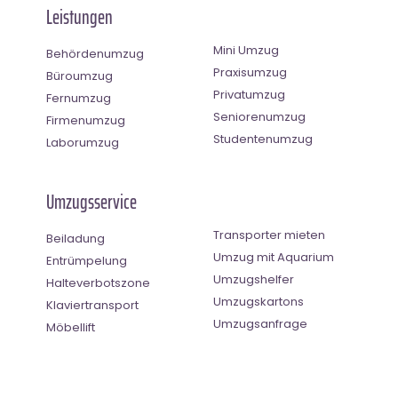
Leistungen
Mini Umzug
Behördenumzug
Praxisumzug
Büroumzug
Privatumzug
Fernumzug
Seniorenumzug
Firmenumzug
Studentenumzug
Laborumzug
Umzugsservice
Transporter mieten
Beiladung
Umzug mit Aquarium
Entrümpelung
Umzugshelfer
Halteverbotszone
Umzugskartons
Klaviertransport
Umzugsanfrage
Möbellift