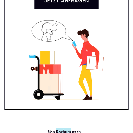
JETZT ANFRAGEN
Von
Bochum
nach ...