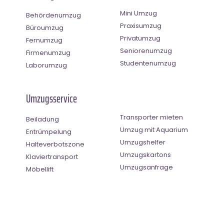
Mini Umzug
Behördenumzug
Praxisumzug
Büroumzug
Privatumzug
Fernumzug
Seniorenumzug
Firmenumzug
Studentenumzug
Laborumzug
Umzugsservice
Transporter mieten
Beiladung
Umzug mit Aquarium
Entrümpelung
Umzugshelfer
Halteverbotszone
Umzugskartons
Klaviertransport
Umzugsanfrage
Möbellift