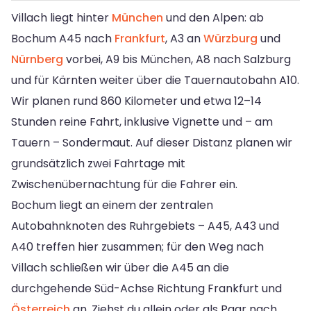
Villach liegt hinter
München
und den Alpen: ab
Bochum A45 nach
Frankfurt
, A3 an
Würzburg
und
Nürnberg
vorbei, A9 bis München, A8 nach Salzburg
und für Kärnten weiter über die Tauernautobahn A10.
Wir planen rund 860 Kilometer und etwa 12–14
Stunden reine Fahrt, inklusive Vignette und – am
Tauern – Sondermaut. Auf dieser Distanz planen wir
grundsätzlich zwei Fahrtage mit
Zwischenübernachtung für die Fahrer ein.
Bochum liegt an einem der zentralen
Autobahnknoten des Ruhrgebiets – A45, A43 und
A40 treffen hier zusammen; für den Weg nach
Villach schließen wir über die A45 an die
durchgehende Süd-Achse Richtung Frankfurt und
Österreich
an. Ziehst du allein oder als Paar nach