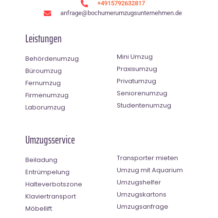
+4915792632817
anfrage@bochumerumzugsunternehmen.de
Leistungen
Mini Umzug
Behördenumzug
Praxisumzug
Büroumzug
Privatumzug
Fernumzug
Seniorenumzug
Firmenumzug
Studentenumzug
Laborumzug
Umzugsservice
Transporter mieten
Beiladung
Umzug mit Aquarium
Entrümpelung
Umzugshelfer
Halteverbotszone
Umzugskartons
Klaviertransport
Umzugsanfrage
Möbellift