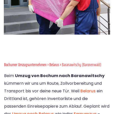
Bochumer Umzugsunternehmen
»
Belarus
» Baranawitschy (Baronenwald)
Beim
Umzug von Bochum nach Baranawitschy
kümmern wir uns um Route, Zollvorbereitung und
Transport bis vor deine neue Tür. Weil
Belarus
ein
Drittland ist, gehören Inventarliste und die
passenden Einreisepapiere zum Ablauf. Geplant wird
der
Umzug nach Belarus
wie jeder
Fernumzug
–