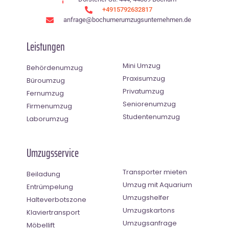
+4915792632817
anfrage@bochumerumzugsunternehmen.de
Leistungen
Mini Umzug
Behördenumzug
Praxisumzug
Büroumzug
Privatumzug
Fernumzug
Seniorenumzug
Firmenumzug
Studentenumzug
Laborumzug
Umzugsservice
Transporter mieten
Beiladung
Umzug mit Aquarium
Entrümpelung
Umzugshelfer
Halteverbotszone
Umzugskartons
Klaviertransport
Umzugsanfrage
Möbellift