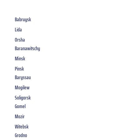
Babruysk
Lida
Orsha
Baranawitschy
Minsk
Pinsk
Baryssau
Mogilew
Soligorsk
Gomel
Mozir
Witebsk
Grodno