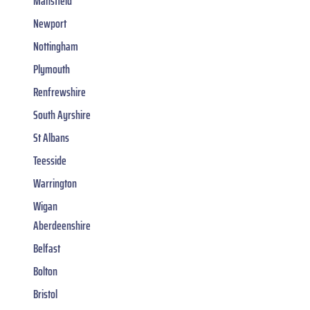
Mansfield
Newport
Nottingham
Plymouth
Renfrewshire
South Ayrshire
St Albans
Teesside
Warrington
Wigan
Aberdeenshire
Belfast
Bolton
Bristol