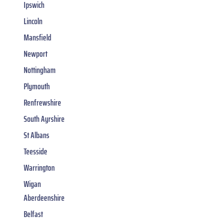
Ipswich
Lincoln
Mansfield
Newport
Nottingham
Plymouth
Renfrewshire
South Ayrshire
St Albans
Teesside
Warrington
Wigan
Aberdeenshire
Belfast