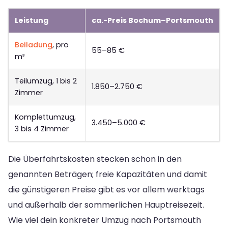
Leistung
ca.-Preis Bochum–Portsmouth
Beiladung
, pro
55–85 €
m³
Teilumzug, 1 bis 2
1.850–2.750 €
Zimmer
Komplettumzug,
3.450–5.000 €
3 bis 4 Zimmer
Die Überfahrtskosten stecken schon in den
genannten Beträgen; freie Kapazitäten und damit
die günstigeren Preise gibt es vor allem werktags
und außerhalb der sommerlichen Hauptreisezeit.
Wie viel dein konkreter Umzug nach Portsmouth