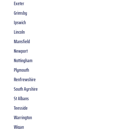
Exeter
Grimsby
Ipswich
Lincoln
Mansfield
Newport
Nottingham
Plymouth
Renfrewshire
South Ayrshire
St Albans
Teesside
Warrington
Wigan