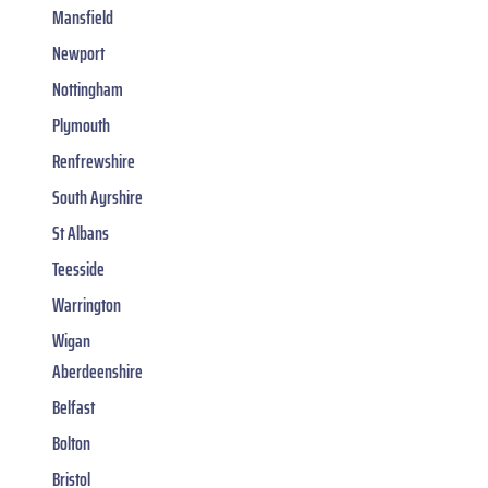
Mansfield
Newport
Nottingham
Plymouth
Renfrewshire
South Ayrshire
St Albans
Teesside
Warrington
Wigan
Aberdeenshire
Belfast
Bolton
Bristol