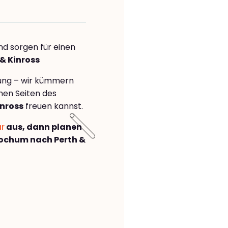
nd sorgen für einen
 & Kinross
rung – wir kümmern
önen Seiten des
nross
freuen kannst.
ar
aus, dann planen
ochum nach Perth &