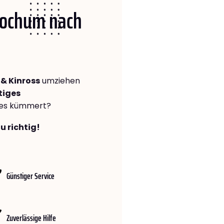
 Bochum nach
& Kinross
umziehen
tiges
lles kümmert?
u richtig!
Günstiger Service
Zuverlässige Hilfe