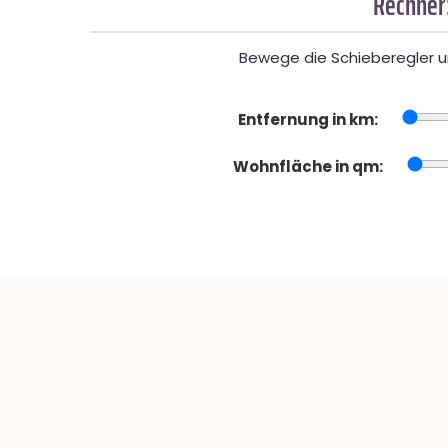
Rechner
Bewege die Schieberegler un
Entfernung in km:
Wohnfläche in qm: