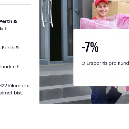
Perth &
ich.
-7
%
 Perth &
Ø Ersparnis pro Kun
Stunden 6
.322 Kilometer
eimat bist.