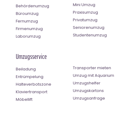
Mini Umzug
Behördenumzug
Praxisumzug
Büroumzug
Privatumzug
Fernumzug
Seniorenumzug
Firmenumzug
Studentenumzug
Laborumzug
Umzugsservice
Transporter mieten
Beiladung
Umzug mit Aquarium
Entrümpelung
Umzugshelfer
Halteverbotszone
Umzugskartons
Klaviertransport
Umzugsanfrage
Möbellift