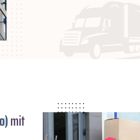
o)
mit