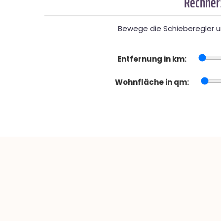
Rechner
Bewege die Schieberegler un
Entfernung in km:
Wohnfläche in qm: