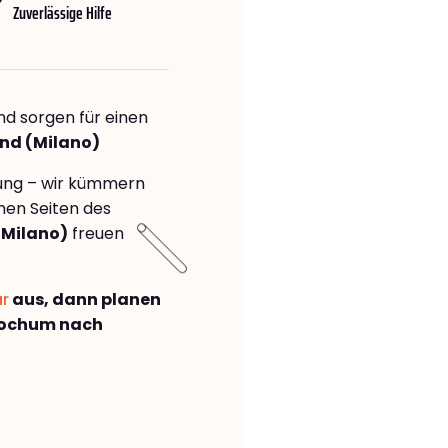
Zuverlässige Hilfe
nd sorgen für einen
and (Milano)
rung – wir kümmern
önen Seiten des
Milano)
freuen
ar
aus, dann planen
Bochum nach