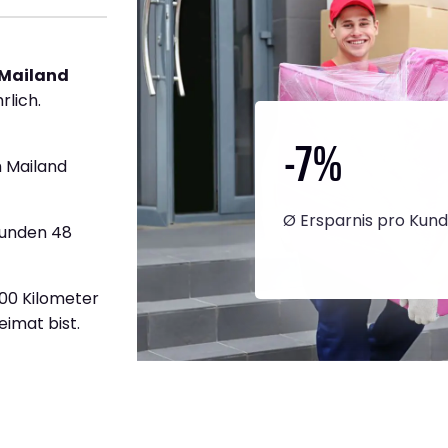
 Mailand
rlich.
-7
%
 Mailand
Ø Ersparnis pro Kun
tunden 48
900 Kilometer
eimat bist.