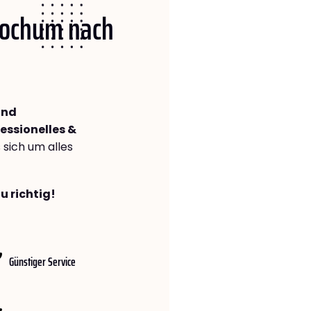
 Bochum nach
and
essionelles &
s sich um alles
u richtig!
Günstiger Service