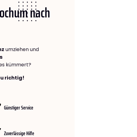
 Bochum nach
nz
umziehen und
s
lles kümmert?
u richtig!
Günstiger Service
Zuverlässige Hilfe