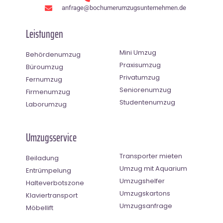
anfrage@bochumerumzugsunternehmen.de
Leistungen
Mini Umzug
Behördenumzug
Praxisumzug
Büroumzug
Privatumzug
Fernumzug
Seniorenumzug
Firmenumzug
Studentenumzug
Laborumzug
Umzugsservice
Transporter mieten
Beiladung
Umzug mit Aquarium
Entrümpelung
Umzugshelfer
Halteverbotszone
Umzugskartons
Klaviertransport
Umzugsanfrage
Möbellift