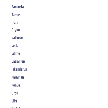
Sanliurfa
Tarsus
Usak
Afyon
Balikesir
Corlu
Edirne
Gaziantep
Iskenderun
Karaman
Konya
Ordu
Siirt