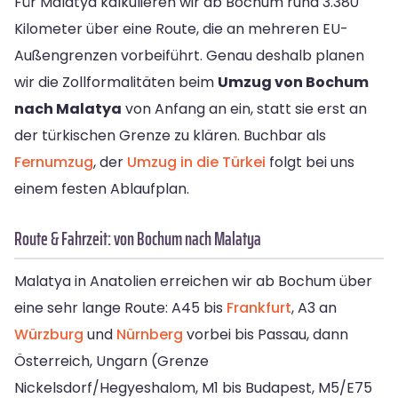
Für Malatya kalkulieren wir ab Bochum rund 3.380
Kilometer über eine Route, die an mehreren EU-
Außengrenzen vorbeiführt. Genau deshalb planen
wir die Zollformalitäten beim
Umzug von Bochum
nach Malatya
von Anfang an ein, statt sie erst an
der türkischen Grenze zu klären. Buchbar als
Fernumzug
, der
Umzug in die Türkei
folgt bei uns
einem festen Ablaufplan.
Route & Fahrzeit: von Bochum nach Malatya
Malatya in Anatolien erreichen wir ab Bochum über
eine sehr lange Route: A45 bis
Frankfurt
, A3 an
Würzburg
und
Nürnberg
vorbei bis Passau, dann
Österreich, Ungarn (Grenze
Nickelsdorf/Hegyeshalom, M1 bis Budapest, M5/E75