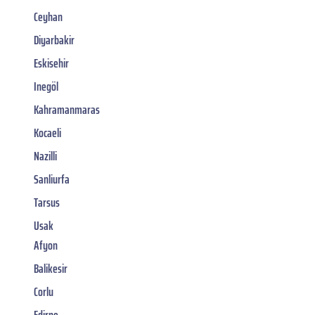
Ceyhan
Diyarbakir
Eskisehir
Inegöl
Kahramanmaras
Kocaeli
Nazilli
Sanliurfa
Tarsus
Usak
Afyon
Balikesir
Corlu