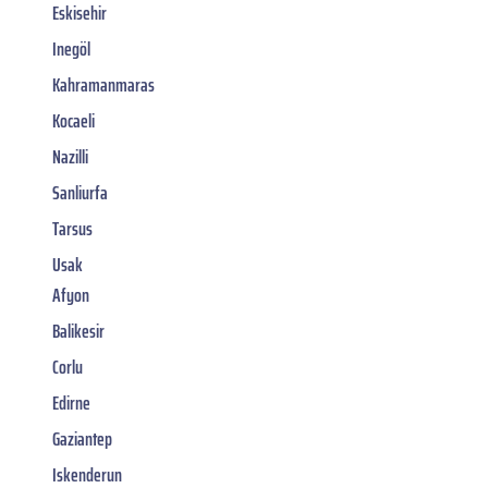
Eskisehir
Inegöl
Kahramanmaras
Kocaeli
Nazilli
Sanliurfa
Tarsus
Usak
Afyon
Balikesir
Corlu
Edirne
Gaziantep
Iskenderun