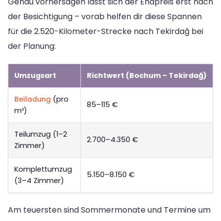
Genau vorhersagen lässt sich der Endpreis erst nach
der Besichtigung – vorab helfen dir diese Spannen
für die 2.520-Kilometer-Strecke nach Tekirdağ bei
der Planung:
Umzugsart
Richtwert (Bochum – Tekirdağ)
Beiladung
(pro
85–115 €
m³)
Teilumzug (1–2
2.700–4.350 €
Zimmer)
Komplettumzug
5.150–8.150 €
(3–4 Zimmer)
Am teuersten sind Sommermonate und Termine um